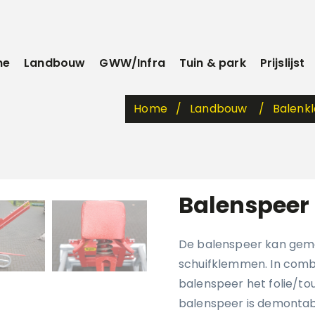
me
Landbouw
GWW/Infra
Tuin & park
Prijslijst
Home
Landbouw
Balen
Balenspeer
De balenspeer kan gem
schuifklemmen. In comb
balenspeer het folie/to
balenspeer is demontabe