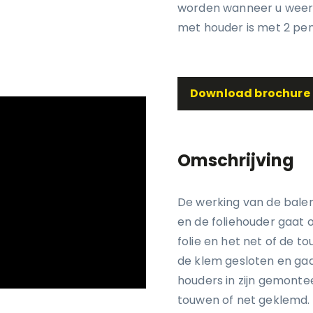
worden wanneer u weer 
met houder is met 2 pen
Download brochure
Omschrijving
De werking van de balen
en de foliehouder gaat 
folie en het net of de 
de klem gesloten en gaa
houders in zijn gemonte
touwen of net geklemd.