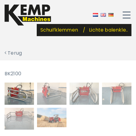
Schuifklemmen
Lichte balenkle..
Terug
BK2100