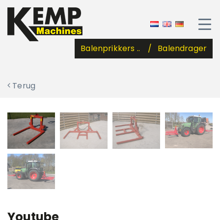
Balenprikkers ..
Balendrager
Terug
Youtube