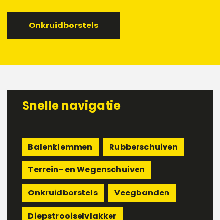
Onkruidborstels
Snelle navigatie
Balenklemmen
Rubberschuiven
Terrein- en Wegenschuiven
Onkruidborstels
Veegbanden
Diepstrooiselvlakker