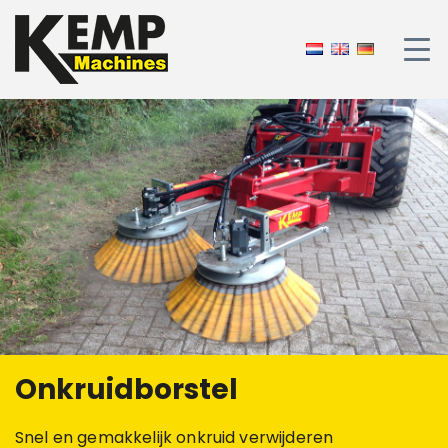
Onkruidborstel
Snel en gemakkelijk onkruid verwijderen