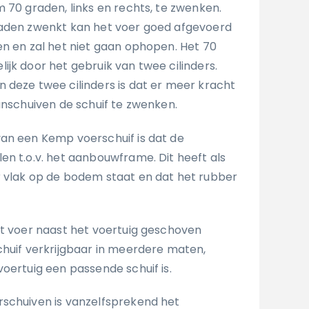
 70 graden, links en rechts, te zwenken.
raden zwenkt kan het voer goed afgevoerd
en en zal het niet gaan ophopen. Het 70
jk door het gebruik van twee cilinders.
 deze twee cilinders is dat er meer kracht
anschuiven de schuif te zwenken.
an een Kemp voerschuif is dat de
en t.o.v. het aanbouwframe. Dit heeft als
 vlak op de bodem staat en dat het rubber
et voer naast het voertuig geschoven
chuif verkrijgbaar in meerdere maten,
oertuig een passende schuif is.
schuiven is vanzelfsprekend het