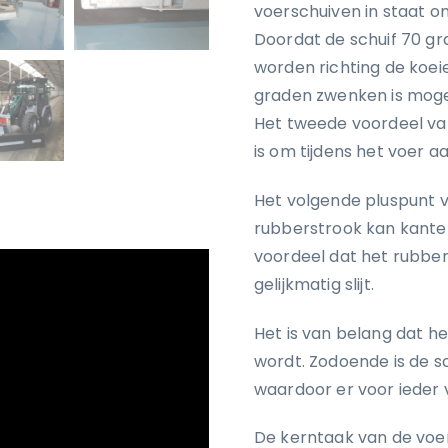
voerschuiven in staat om
Doordat de schuif 70 g
worden richting de koei
graden zwenken is mogeli
Het tweede voordeel van
is om tijdens het voer a
Het volgende pluspunt v
rubberstrook kan kantel
voordeel dat het rubber
gelijkmatig slijt.
Het is van belang dat h
wordt. Zodoende is de s
waardoor er voor ieder v
De kerntaak van de voer