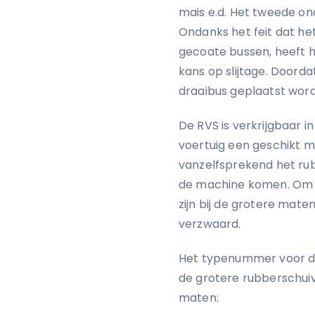
mais e.d. Het tweede on
Ondanks het feit dat het
gecoate bussen, heeft h
kans op slijtage. Doord
draaibus geplaatst wor
De RVS is verkrijgbaar 
voertuig een geschikt m
vanzelfsprekend het ru
de machine komen. Om d
zijn bij de grotere mate
verzwaard.
Het typenummer voor de
de grotere rubberschuive
maten: