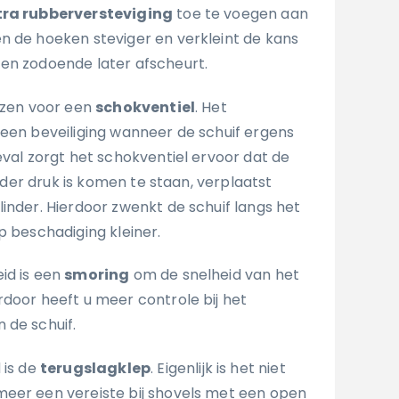
tra rubberversteviging
toe te voegen aan
n de hoeken steviger en verkleint de kans
en zodoende later afscheurt.
iezen voor een
schokventiel
. Het
 een beveiliging wanneer de schuif ergens
eval zorgt het schokventiel ervoor dat de
 onder druk is komen te staan, verplaatst
inder. Hierdoor zwenkt de schuif langs het
p beschadiging kleiner.
id is een
smoring
om de snelheid van het
rdoor heeft u meer controle bij het
 de schuif.
 is de
terugslagklep
. Eigenlijk is het niet
eer een vereiste bij shovels met een open