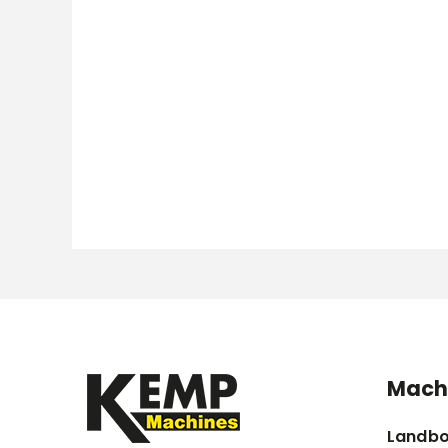
Mach
Landb