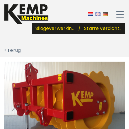
Silageverwerkin..
Starre verdicht..
Terug