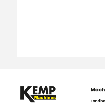
Mach
Landb