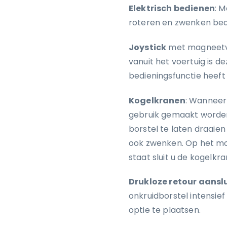
Elektrisch bedienen
: 
roteren en zwenken bedi
Joystick
met magneetvoe
vanuit het voertuig is 
bedieningsfunctie heeft
Kogelkranen
: Wanneer 
gebruik gemaakt worde
borstel te laten draaie
ook zwenken. Op het mom
staat sluit u de kogelk
Drukloze retour aansl
onkruidborstel intensief
optie te plaatsen.