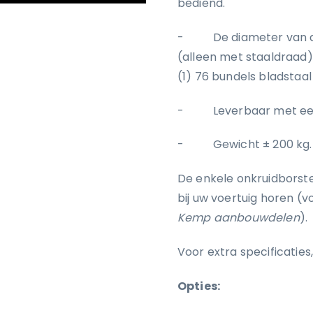
bediend.
- De diameter van de 
(alleen met staaldraad).
(1) 76 bundels bladstaal
- Leverbaar met een bo
- Gewicht ± 200 kg.
De enkele onkruidborste
bij uw voertuig horen 
Kemp aanbouwdelen
).
Voor extra specificatie
Opties: