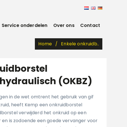
Service onderdelen
Over ons
Contact
Home
Enkele onkruidb..
uidborstel
hydraulisch (OKBZ)
en in de wet omtrent het gebruik van gif
kruid, heeft Kemp een onkruidborstel
dborstel verwijderd het onkruid op een
er en is zodoende een goede vervanger voor