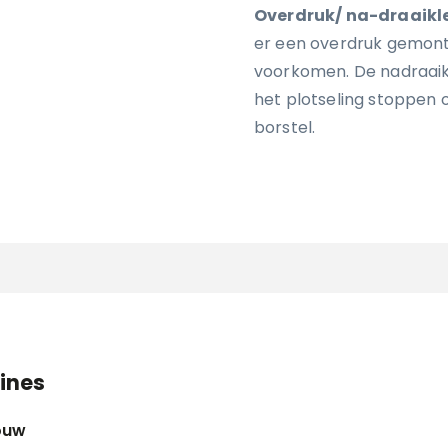
Overdruk/ na-draaikl
er een overdruk gemont
voorkomen. De nadraaikl
het plotseling stoppen 
borstel.
ines
ouw