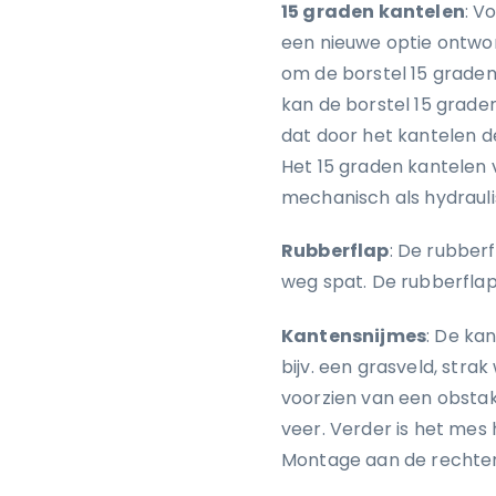
15 graden kantelen
: V
een nieuwe optie ontwor
om de borstel 15 graden
kan de borstel 15 graden
dat door het kantelen d
Het 15 graden kantelen 
mechanisch als hydraul
Rubberflap
: De rubberf
weg spat. De rubberflap
Kantensnijmes
: De ka
bijv. een grasveld, stra
voorzien van een obstak
veer. Verder is het mes 
Montage aan de rechterz