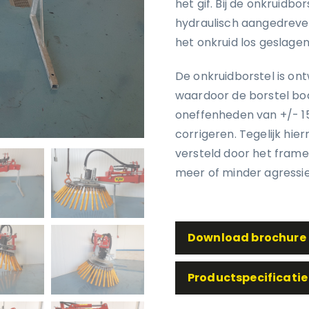
het gif. Bij de onkruidb
hydraulisch aangedreve
het onkruid los geslagen
De onkruidborstel is o
waardoor de borstel bod
oneffenheden van +/- 1
corrigeren. Tegelijk hi
versteld door het frame
meer of minder agressie
Download brochure
Productspecificatie