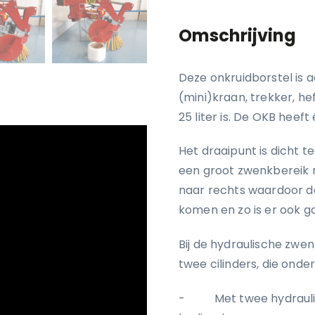
Omschrijving
Deze onkruidborstel is 
(mini)kraan, trekker, he
25 liter is. De OKB heeft
Het draaipunt is dicht t
een groot zwenkbereik m
naar rechts waardoor de
komen en zo is er ook go
Bij de hydraulische zwe
twee cilinders, die onde
- Met twee hydraulisc