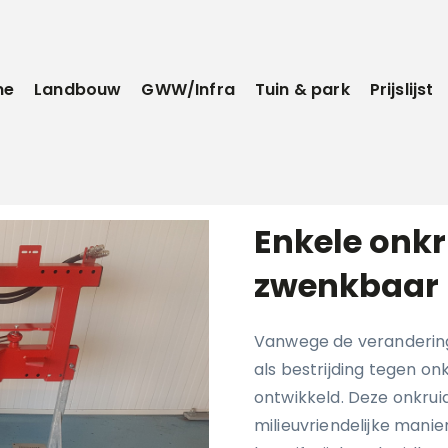
me
Landbouw
GWW/Infra
Tuin & park
Prijslijst
Enkele onkr
zwenkbaar 
Vanwege de verandering
als bestrijding tegen on
ontwikkeld. Deze onkrui
milieuvriendelijke mani