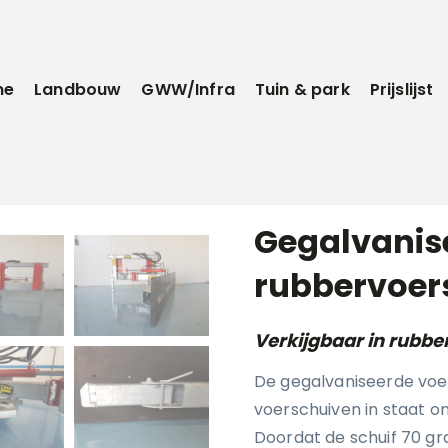
me
Landbouw
GWW/Infra
Tuin & park
Prijslijst
Gegalvanis
rubbervoer
Verkijgbaar in rubbe
De gegalvaniseerde voer
voerschuiven in staat om
Doordat de schuif 70 g