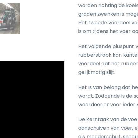
worden richting de koei
graden zwenken is mogeli
Het tweede voordeel van
is om tijdens het voer a
Het volgende pluspunt v
rubberstrook kan kantel
voordeel dat het rubber
gelijkmatig slijt.
Het is van belang dat h
wordt. Zodoende is de s
waardoor er voor ieder v
De kerntaak van de voer
aanschuiven van voer, e
als modderschuif, sneeu