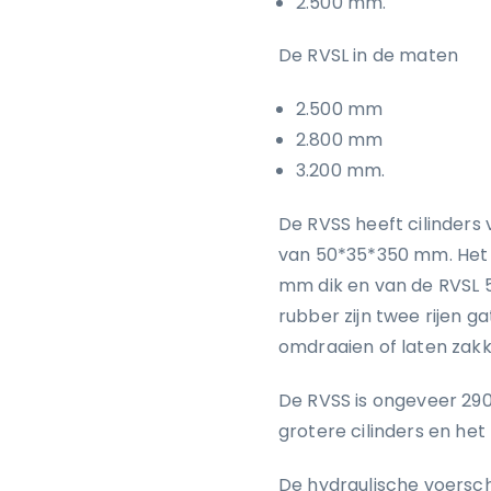
2.500 mm.
De RVSL in de maten
2.500 mm
2.800 mm
3.200 mm.
De RVSS heeft cilinders
van 50*35*350 mm. Het 
mm dik en van de RVSL 
rubber zijn twee rijen 
omdraaien of laten zakk
De RVSS is ongeveer 290
grotere cilinders en he
De hydraulische voersch