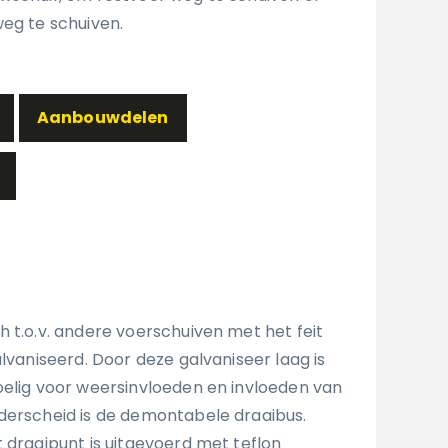
weg te schuiven.
Aanbouwdelen
 t.o.v. andere voerschuiven met het feit
alvaniseerd. Door deze galvaniseer laag is
oelig voor weersinvloeden en invloeden van
derscheid is de demontabele draaibus.
 draaipunt is uitgevoerd met teflon