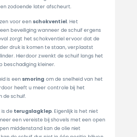
en zodoende later afscheurt.
iezen voor een
schokventiel
. Het
 een beveiliging wanneer de schuif ergens
eval zorgt het schokventiel ervoor dat de
 onder druk is komen te staan, verplaatst
inder. Hierdoor zwenkt de schuif langs het
p beschadiging kleiner.
id is een
smoring
om de snelheid van het
rdoor heeft u meer controle bij het
 de schuif.
 is de
terugslagklep
. Eigenlijk is het niet
eer een vereiste bij shovels met een open
pen middenstand kan de olie niet
n de schuif dus niet in één positie blijven