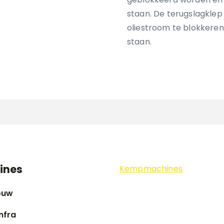
staan. De terugslagklep
oliestroom te blokkeren
staan.
ines
Kempmachines
ouw
nfra