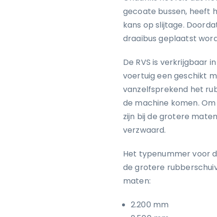
gecoate bussen, heeft h
kans op slijtage. Doord
draaibus geplaatst wor
De RVS is verkrijgbaar 
voertuig een geschikt m
vanzelfsprekend het ru
de machine komen. Om d
zijn bij de grotere mate
verzwaard.
Het typenummer voor de
de grotere rubberschuive
maten:
2.200 mm