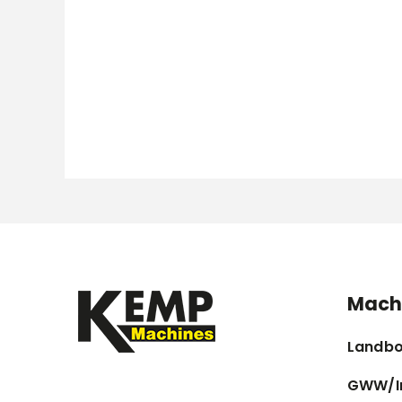
Mach
Landb
GWW/I