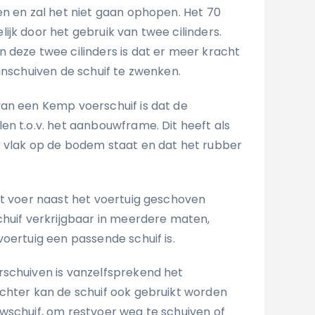
en en zal het niet gaan ophopen. Het 70
jk door het gebruik van twee cilinders.
 deze twee cilinders is dat er meer kracht
anschuiven de schuif te zwenken.
an een Kemp voerschuif is dat de
en t.o.v. het aanbouwframe. Dit heeft als
 vlak op de bodem staat en dat het rubber
et voer naast het voertuig geschoven
chuif verkrijgbaar in meerdere maten,
oertuig een passende schuif is.
schuiven is vanzelfsprekend het
chter kan de schuif ook gebruikt worden
wschuif, om restvoer weg te schuiven of