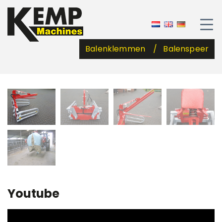
Balenklemmen
Balenspeer
Youtube