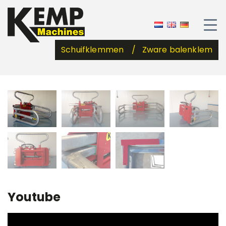
Schuifklemmen
Zware balenklem
Youtube