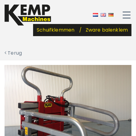
Schuifklemmen
Zware balenklem
Terug