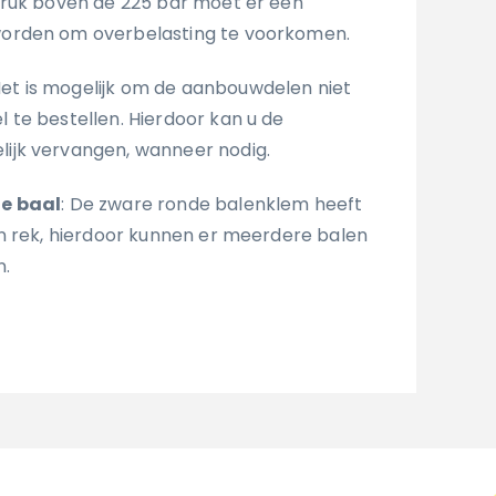
kdruk boven de 225 bar moet er een
orden om overbelasting te voorkomen.
Het is mogelijk om de aanbouwdelen niet
te bestellen. Hierdoor kan u de
jk vervangen, wanneer nodig.
e baal
: De zware ronde balenklem heeft
n rek, hierdoor kunnen er meerdere balen
n.