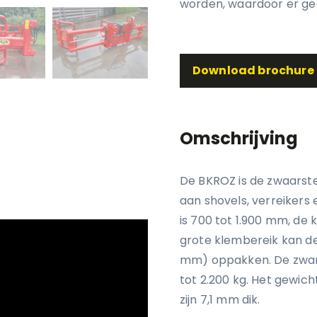
worden, waardoor er gee
Download brochure
Omschrijving
De BKROZ is de zwaarst
aan shovels, verreikers
is 700 tot 1.900 mm, de
grote klembereik kan de 
mm) oppakken. De zware
tot 2.200 kg. Het gewic
zijn 7,1 mm dik.