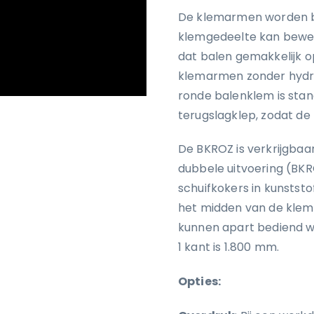
De klemarmen worden be
klemgedeelte kan bewege
dat balen gemakkelijk 
klemarmen zonder hydr
ronde balenklem is sta
terugslagklep, zodat de b
De BKROZ is verkrijgbaar
dubbele uitvoering (BKR
schuifkokers in kunsts
het midden van de klem 
kunnen apart bediend 
1 kant is 1.800 mm.
Opties: