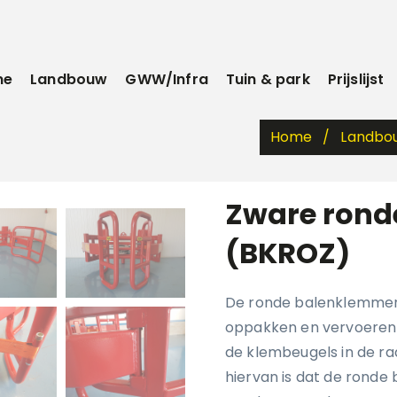
me
Landbouw
GWW/Infra
Tuin & park
Prijslijst
Home
Landb
Zware rond
(BKROZ)
De ronde balenklemmen 
oppakken en vervoeren v
de klembeugels in de ra
hiervan is dat de ronde