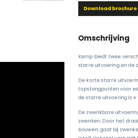
Download brochure
Omschrijving
Kemp biedt twee verschi
starre uitvoering en de 
De korte starre uitvoer
topstangpunten voor ee
de starre uitvoering is ±
De zwenkbare uitvoerin
zwenken. Door het draai
bouwen, gaat bij zwenke