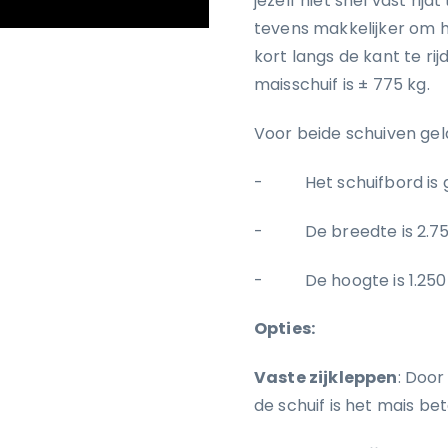
jezelf niet snel vast rijd
tevens makkelijker om h
kort langs de kant te r
maisschuif is ± 775 kg.
Voor beide schuiven gel
- Het schuifbord is ge
- De breedte is 2.7
- De hoogte is 1.250 
Opties:
Vaste zijkleppen
: Door
de schuif is het mais bet