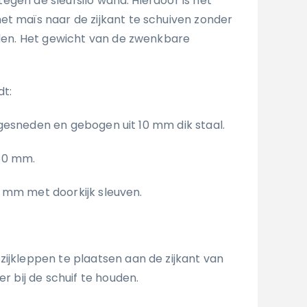
t tegen de sleufsilo wand. Hierdoor is het
et maïs naar de zijkant te schuiven zonder
ijden. Het gewicht van de zwenkbare
dt:
sneden en gebogen uit 10 mm dik staal.
50 mm.
mm met doorkijk sleuven.
 zijkleppen te plaatsen aan de zijkant van
er bij de schuif te houden.