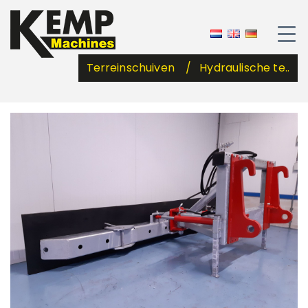
Terreinschuiven
Hydraulische te..