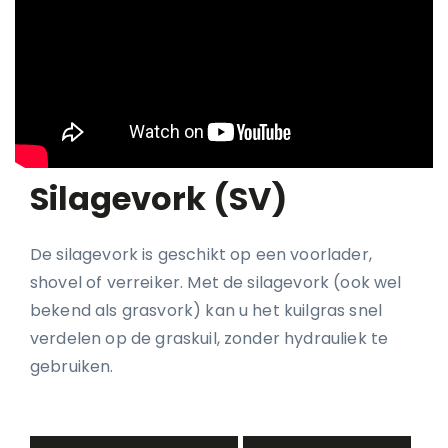
Silagevork (SV)
De silagevork is geschikt op een voorlader,
shovel of verreiker. Met de silagevork (ook wel
bekend als grasvork) kan u het kuilgras snel
verdelen op de graskuil, zonder hydrauliek te
gebruiken.