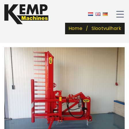
Home
Slootvuilhark