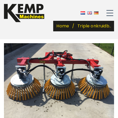
Home
Triple onkruidb..