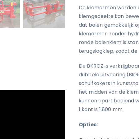
De klemarmen worden be
klemgedeelte kan bewege
dat balen gemakkelijk 
klemarmen zonder hydr
ronde balenklem is sta
terugslagklep, zodat de b
De BKROZ is verkrijgbaar
dubbele uitvoering (BKR
schuifkokers in kunsts
het midden van de klem 
kunnen apart bediend 
1 kant is 1.800 mm.
Opties: