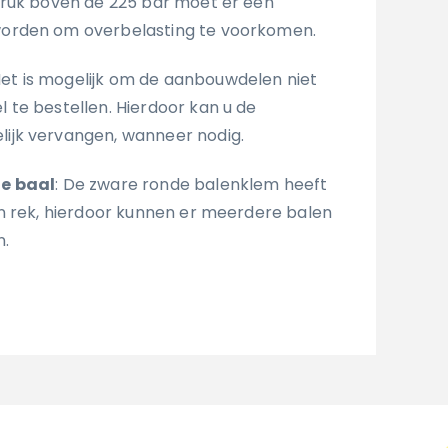
kdruk boven de 225 bar moet er een
orden om overbelasting te voorkomen.
Het is mogelijk om de aanbouwdelen niet
te bestellen. Hierdoor kan u de
jk vervangen, wanneer nodig.
e baal
: De zware ronde balenklem heeft
n rek, hierdoor kunnen er meerdere balen
n.