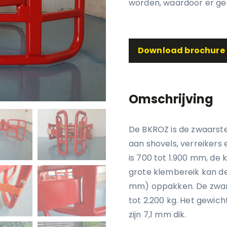
worden, waardoor er gee
Download brochure
Omschrijving
De BKROZ is de zwaarst
aan shovels, verreikers
is 700 tot 1.900 mm, de
grote klembereik kan de 
mm) oppakken. De zware
tot 2.200 kg. Het gewic
zijn 7,1 mm dik.