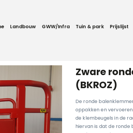
me
Landbouw
GWW/Infra
Tuin & park
Prijslijst
Zware rond
(BKROZ)
De ronde balenklemmen 
oppakken en vervoeren v
de klembeugels in de ra
hiervan is dat de ronde